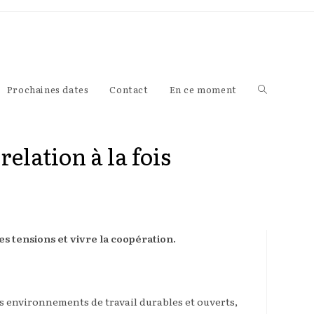
Prochaines dates
Contact
En ce moment
Toggle
website
elation à la fois
search
es tensions et vivre la coopération.
es environnements de travail durables et ouverts,