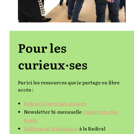
Pour les
curieux·ses
Par ici les ressources que je partage en libre
accès :
Podcast L’aventure du Lien
Newsletter bi-mensuelle
Construire des
Ponts
Défi gratuit d’initiation
à la Radical