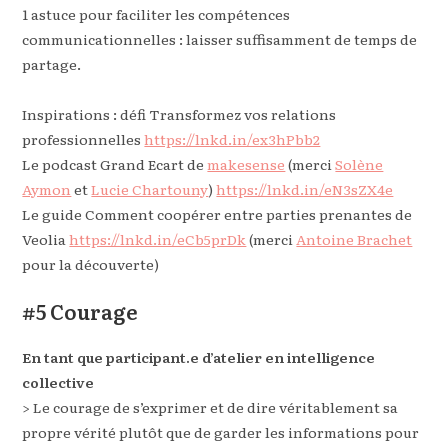
1 astuce pour faciliter les compétences
communicationnelles : laisser suffisamment de temps de
partage.
Inspirations : défi Transformez vos relations
professionnelles
https://lnkd.in/ex3hPbb2
Le podcast Grand Ecart de
makesense
(merci
Solène
Aymon
et
Lucie Chartouny
)
https://lnkd.in/eN3sZX4e
Le guide Comment coopérer entre parties prenantes de
Veolia
https://lnkd.in/eCb5prDk
(merci
Antoine Brachet
pour la découverte)
#5 Courage
En tant que participant.e d’atelier en intelligence
collective
> Le courage de s’exprimer et de dire véritablement sa
propre vérité plutôt que de garder les informations pour