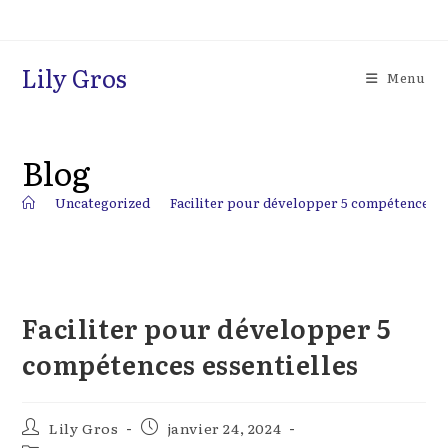
Skip
to
content
Lily Gros
Menu
Blog
>
Uncategorized
>
Faciliter pour développer 5 compétences es
Faciliter pour développer 5
compétences essentielles
Auteur/autrice
Publication
Lily Gros
janvier 24, 2024
de
publiée :