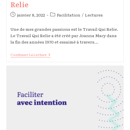
Relie
Publication
Post
janvier 8, 2022
Facilitation
/
Lectures
publiée :
category:
Une de mes grandes passions est le Travail Qui Relie.
Le Travail Qui Relie a été créé par Joanna Macy dans
la fin des années 1970 et essaimé à travers…
Se
Continuer La Lecture
Former
Au
Travail
Qui
Relie