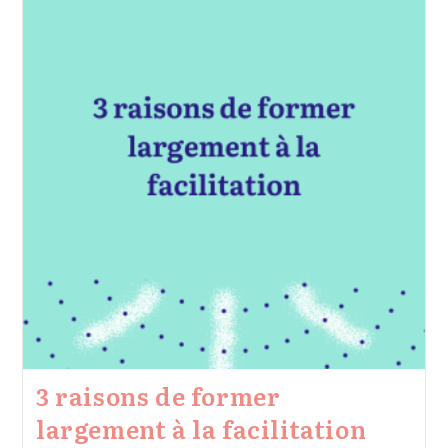
“Cultiver
La
Paix”-
5
Ateliers
En
Ligne
Entre
Février
Et
Juin
3 raisons de former
largement à la facilitation