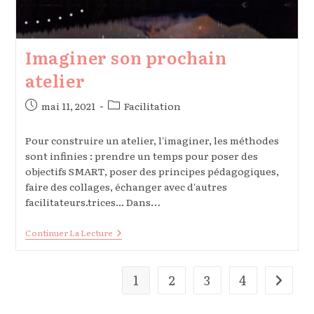
Imaginer son prochain
atelier
Publication
Post
mai 11, 2021
Facilitation
publiée :
category:
Pour construire un atelier, l'imaginer, les méthodes
sont infinies : prendre un temps pour poser des
objectifs SMART, poser des principes pédagogiques,
faire des collages, échanger avec d'autres
facilitateurs.trices... Dans…
Imaginer
Continuer La Lecture
Son
Prochain
Atelier
1
2
3
4
Aller à 