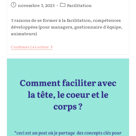
Publication
Post
novembre 3, 2023
Facilitation
publiée :
category:
3 raisons de se former à la facilitation, compétences
développées (pour managers, gestionnaire d'équipe,
animateurs)
3
Continuer La Lecture
Raisons
De
Former
Largement
À
La
Facilitation