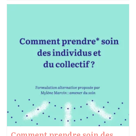
Avec
La
Tête,
Le
Cœur
Et
Le
Corps
?
Comment prendre soin des