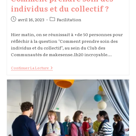
individus et du collectif ?
Publication
Post
avril 16, 2023
Facilitation
publiée :
category:
Hier matin, on se réunissait à +de 50 personnes pour
réfléchir à la question "Comment prendre soin des
individus et du collectif", au sein du Club des
Communautés de makesense.1h20 incroyable…
Comment
Continuer La Lecture
Prendre
Soin
Des
Individus
Et
Du
Collectif
?