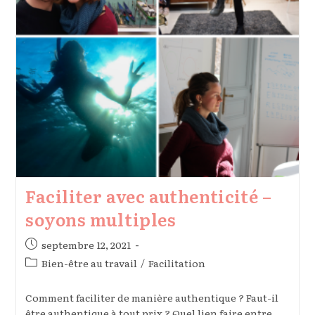
Faciliter avec authenticité –
soyons multiples
Publication
septembre 12, 2021
publiée :
Post
Bien-être au travail
/
Facilitation
category:
Comment faciliter de manière authentique ? Faut-il
être authentique à tout prix ? Quel lien faire entre