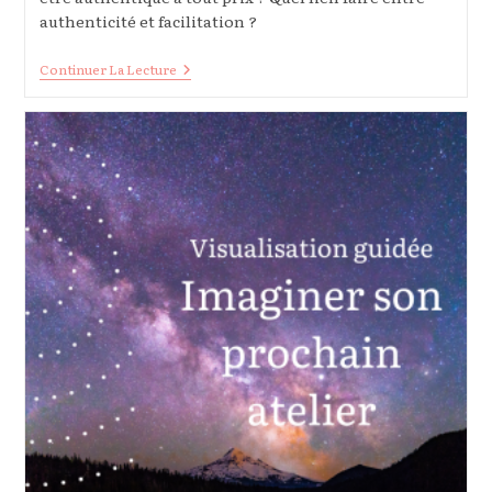
authenticité et facilitation ?
Faciliter
Continuer La Lecture
Avec
Authenticité
–
Soyons
Multiples