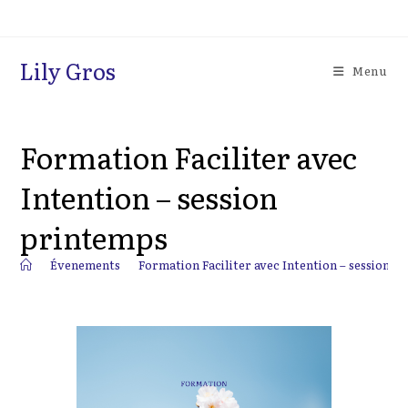
Skip
to
content
Lily Gros
Menu
Formation Faciliter avec
Intention – session
printemps
>
Évenements
>
Formation Faciliter avec Intention – session p