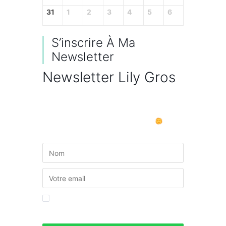
31
1
2
3
4
5
6
S’inscrire À Ma
Newsletter
Newsletter Lily Gros
Newsletter bi-mensuelle Secrets de
facilitation : articles, vidéos et outils
pratiques autour de la facilitation.
By checking this, you agree to our
Privacy Policy.