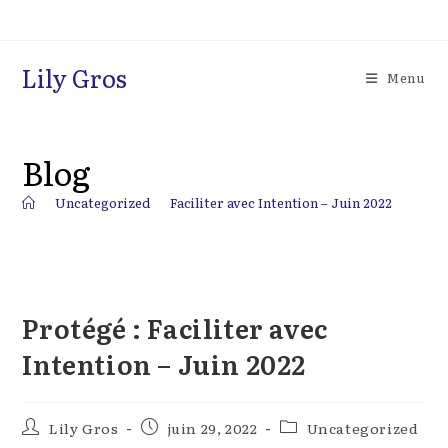
Skip
to
content
Lily Gros
Menu
Blog
>
Uncategorized
>
Faciliter avec Intention – Juin 2022
Protégé : Faciliter avec
Intention – Juin 2022
Auteur/autrice
Publication
Post
Lily Gros
juin 29, 2022
Uncategorized
de
publiée :
category: