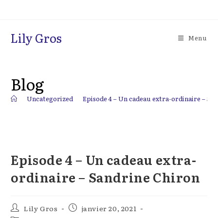
Skip
to
content
Lily Gros
Menu
Blog
>
Uncategorized
>
Episode 4 – Un cadeau extra-ordinaire – Sa
Episode 4 – Un cadeau extra-
ordinaire – Sandrine Chiron
Auteur/autrice
Publication
Lily Gros
janvier 20, 2021
de
publiée :