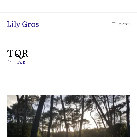
Skip
to
content
Lily Gros
Menu
TQR
>
TQR