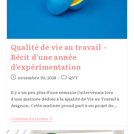
Qualité de vie au travail –
Récit d’une année
d’expérimentation
Publication
Post
novembre 30, 2018
QVT
publiée :
category:
Il y a un peu plus d'une semaine j'intervenais lors
d'une matinée dédiée à la Qualité de Vie au Travail à
Avignon. Cette matinée prend part à un projet de…
Qualité
Continuer La Lecture
De
Vie
Au