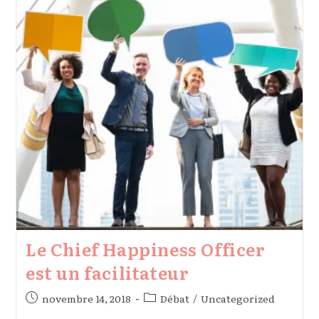
Travail
–
Récit
D’une
Année
D’expérimentation
Le Chief Happiness Officer
est un facilitateur
Publication
Post
novembre 14, 2018
Débat
/
Uncategorized
publiée :
category: