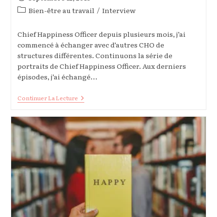
publiée :
Post
Bien-être au travail
/
Interview
category:
Chief Happiness Officer depuis plusieurs mois, j’ai
commencé à échanger avec d’autres CHO de
structures différentes. Continuons la série de
portraits de Chief Happiness Officer. Aux derniers
épisodes, j’ai échangé…
Démarrer
Continuer La Lecture
En
Tant
Que
Chief
Happiness
Officer