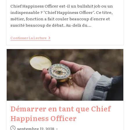
Chief Happiness Officer est-il un bullshit job ou un
indispensable ? "Chief Happiness Officer". Ce titre,
métier, fonction a fait couler beaucoup d'encre et
suscité beaucoup de débat. Au-delà du…
Le
Continuer La Lecture
Chief
Happiness
Officer
Est
Un
Facilitateur
Démarrer en tant que Chief
Happiness Officer
Publication
septembre 12, 2018