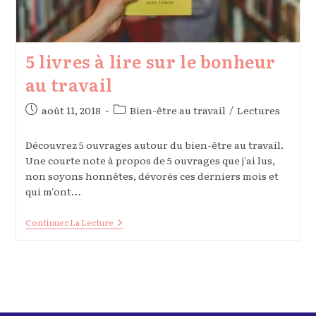
5 livres à lire sur le bonheur
au travail
Publication
Post
août 11, 2018
Bien-être au travail
/
Lectures
publiée :
category:
Découvrez 5 ouvrages autour du bien-être au travail.
Une courte note à propos de 5 ouvrages que j'ai lus,
non soyons honnêtes, dévorés ces derniers mois et
qui m'ont…
5
Continuer La Lecture
Livres
À
Lire
Sur
Le
Bonheur
Au
Travail